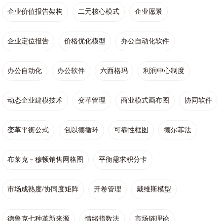
企业价值报告架构
二元核心模式
企业愿景
企业定位报告
价格优化模型
办公自动化软件
办公自动化
办公软件
六西格玛
利润中心制度
动态企业建模技术
变革管理
商业模式画布图
协同软件
变革平衡公式
包以德循环
可靠性框图
德尔菲法
布莱克－穆顿销售网格图
平衡需求积分卡
市场成熟度/协同度矩阵
开卷管理
戴维斯模型
德鲁克七种革新来源
情绪指数法
市场链理论