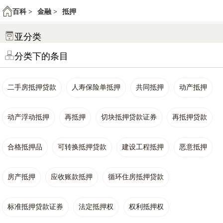
百科 >
金融 >
抵押
亚分类
分类下的条目
二手房抵押贷款
人寿保险单抵押
共同抵押
动产抵押
动产浮动抵押
再抵押
切块抵押贷款证券
再抵押贷款
合格抵押品
可转换抵押贷款
建设工程抵押
恶意抵押
房产抵押
应收账款抵押
循环住房抵押贷款
标准抵押贷款证券
法定抵押权
权利抵押权