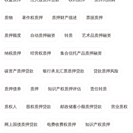
质物
著作权质押
质押财产描述
票据质押
质押额度
自动质押融资
转质
艺术品质押融资
纳税质押
经营权质押
集合信托产品质押融资
碳资产质押贷款
银行承兑汇票质押贷款
贷款质押风险
质押债券
质押
知识产权质押评估
责任转质
质权人
股权质押贷款
邮政储蓄小额质押贷款
营业质权
网上国债质押贷款
电费收费权质押
知识产权质押