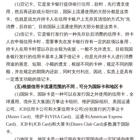
(1)
贷记卡
。它是发卡银行提供
银行信用
，款时，先行透支使
用，然后再还款或
分期付款
，国际上流通使用的大部分都是这类
卡。也就是说允许持卡人在信用卡账户上无存其清偿的方式为“先
消费，后存款”。目前国际上流通使用的大部分都是这类卡。
(2)
借记卡
。它是银行发行的一种先
存款
后消费的信用卡。持卡
人在申领信用卡时，需要事先在发卡银行存有一定的款项以备用，
持卡人在用卡时需以
存款余额
为依据，一般不允许
透支
。目前我国
各银行发行的信用卡基本上属于借记卡，但是允许持卡人进行消费
用途的善意、短期、小额的透支，根据不同的卡种，规定不同的限
额，并在规定的期限内还款，同时支付
利息
。因此，实质上是具有
一定透支功能的借记卡。
(五)根据信用卡流通范围的不同，可分为国际卡和地区卡
(1)国际卡。国际卡是一种可以在发行国之外使用的信用卡，全
球通用。境外五大集团(万事达卡组织、维萨国际组织、美国运通
公司、
JCB信用卡公司
和大莱信用卡公司)分别发行的
万事达卡
(
Master Card
)、
维萨卡
(VISA Card)、运通卡(American Express
Card)、JCB卡(JCB Card)和大莱卡(Diners Club Card)多数属于国际
卡。
(2)地区卡。地区卡是一种只能在发行国国内或一定区域内使用