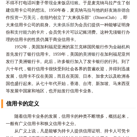
不得不打电话叫妻子带
现金
来饭店
结账
。于是麦克纳马拉产生了创
建信用卡公司的想法。1950年春，麦克纳马拉与他的好友
施奈德
合
作
投资
一万
美元
，在纽约创立了"大来俱乐部"（DinersClub），即
大来信用卡公司的前身。
大来俱乐部
为会员们提供一种能够证明身
份和
支付能力
的卡片，会员凭卡片可以记账消费。这种无须银行办
理的信用卡的性质仍属于商业信用卡。
1952年，美国加利福尼亚洲的富兰克林国民银行作为
金融机构
首先发行了银行信用卡。1959年，美国的
美洲银行
在加利福尼亚州
发行了美洲银行卡。此后，许多银行加入了发卡银行的行列。到了
六十年代，银行信用卡很快受到社会各界的普遍欢迎，并得到迅速
发展，信用卡不仅在美国，而且在英国、日本、加拿大以及欧洲各
国也盛行起来。从七十年代开始，香港、台湾、新加坡、马来西亚
等发展中国家和地区，也开始发行信用卡业务。
信用卡的定义
随着信用卡业务的发展，信用卡的种类不断增多，概括起来，
一般有广义信用卡和狭义信用卡之分。
从广义上说，凡是能够为持卡人提供信用证明、持卡人可凭卡