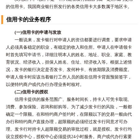
的信用卡。我国商业银行所发行的各类信用卡大多数属于地区卡。
信用卡的业务程序
(一)信用卡的申请与发放
一般说来，发卡银行对申请人的
资信
都要进行调查，要求申请
人必须具备稳定的职业，有稳定的收入和住所。申请人在申请领卡
时首先填写
申请书
，详细注明本人的姓名、地址、职业、家庭、教
育状况、经济收入，担保人姓名、住址、经济收入等。根据上述情
况，发卡的银行决定是否发卡、发何种卡、有效期限及消费额度。
申请人领卡时应该当着银行工作人员的面在信用卡背面预留签字，
以便特约商户或代办行办理业务时核对。
(二)信用卡的授权
信用卡提供的服务范围广、服务时间长，持卡人可凭卡取现、
消费、参加保险、咨询和
邮购
等。为了减少发卡行的
风险
，一般都
确定一个限额。在和特约商户
签约
时，在限额以下的交易一般由代
办行和特约商户直接办理，超限额的必须经过发卡行同意才可办
理。发卡行对持卡人超限额交易的审批过程，就是授权。发卡行均
设立授权中心，授权中心必须提供24小时服务。商户或代办行索要