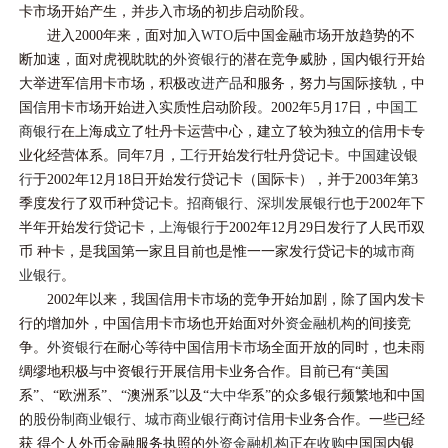
卡市场开始产生，并步入市场的初步启动阶段。
进入2000年来，面对加入
WTO
后中国金融市场开放趋势的不
断加速，面对虎视眈眈的
外资银行
的潜在竞争威胁，国内银行开始
大举进军信用卡市场，积极
改进产品
和服务，努力与国际接轨，中
国信用卡市场开始进入实质性启动阶段。2002年5月17日，
中国工
商银行
在上海成立了牡丹卡运营中心，建立了较为独立的信用卡专
业化经营体系。同年7月，
工行
开始发行牡丹贷记卡。
中国建设银
行
于2002年12月18日开始发行贷记卡（国际卡），并于2003年第3
季度发行了双币种贷记卡。
招商银行
、
深圳发展银行
也于2002年下
半年开始发行贷记卡，
上海银行
于2002年12月29日发行了人民币双
币 种卡，是我国第一家且目前也是惟一一家发行贷记卡的
城市商
业银行
。
2002年以来，我国信用卡市场的竞争开始加剧，除了国内发卡
行的增加外，中国信用卡市场也开始面对
外资金融机构
的间接竞
争。
外资银行
在耐心等待中国信用卡市场全面开放的同时，也未雨
绸缪地积极与中资银行开展信用卡业务合作。目前已有“美国
系”、“欧洲系”、“澳洲系”以及“
大中华
系”的众多银行频繁地和中国
的
股份制商业银行
、
城市商业银行
商讨信用卡业务合作。一些已经
获 得个人外币金融服务执照的
外资金融机构
正在
收购
中国国内银