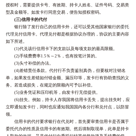
授权时，需要提供卡号、有效期、持卡人姓名、证件号码、交易类
型及金额等。如发卡行同意交易，便告知授权密码。
(三)信用卡的代付
银行除了发行自己的信用卡外，还可以受其他国家银行的
委托
代理
兑付信用卡。代理兑付都是根据协议办理的，协议的主要内容
如下所述。
(1)代兑该行信用卡下的支款以及每项支款的最高限额。
(2)手续费费率1.5％～2％，也有按笔计算的。
(3)头寸补偿的办法。
(4)差错责任条款。代付行不负责鉴别真伪，但要核对注销名
单，如果发生差错如付错金额、漏压印等，发卡行有协助查找的义
务。若造成损失，在规定的限额内可予以补偿。
(5)业务凭证和压印机等，由发卡行无偿提供。
(6)挂失。例如，持卡人存我国将信用卡丢失，提出挂失时，应
立即通知发卡行，同时也应通知我国国内各分行和兑付点，以防冒
领。
信用卡的代付要求银行在代兑时，首先要审查信用卡是否属于
委托代办的性质及信用卡的有效期。然后填制取现单，此单是持卡