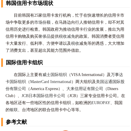
韩国信用卡市场现状
目前韩国有25家信用卡发行机构，忙于在快速增长的信用卡市
场中争取更多的
市场份额
，在马路边向行人推销信用卡，却不对其
信用历史进行检查。韩国政府为推动信用卡行业的发展，推出为用
信用卡购物及购买
奢侈品
提供
税收减免
的政策。韩国消费者受信用
卡大量发行、低利率、方便申请以及
税收
减免等的诱惑，大大增加
了消费支出，甚至超出其能力范围外借款。
国际信用卡组织
在国际上主要有
威士国际组织
（VISA International）及
万事达
卡国际组织
（
MasterCard International
）两大组织及
美国运通国际股
份有限公司
（America Express）、
大来信用证有限公司
（Diners
Club）、
JCB日本国际信用卡公司
（JCB）三家专业信用卡公司。在
各地区还有一些地区性的信用卡组织，如欧洲的
EUROPAY
、我国
的
银联
、台湾地区的联合信用卡中心等等。
参考文献