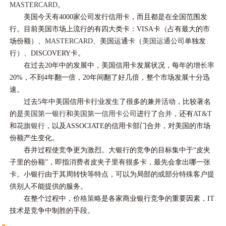
MASTERCARD
。
美国今天有4000家公司发行信用卡，而且都是在全国范围发
行。目前美国市场上流行的有四大类卡：VISA卡（占有最大的市
场份额）、
MASTERCARD
、美国运通卡（
美国运通公司
单独发
行）、DISCOVERY卡。
在过去20年中的发展中，美国信用卡发展状况，每年的
增长率
20%，不到4年翻一倍，20年间翻了好几倍，整个市场发展十分迅
速。
过去5年中美国信用卡行业发生了很多的兼并活动，比较著名
的是
美国第一银行
和
美国第一信用卡公司
进行了
合并
，还有
AT&T
和
花旗银行
，以及ASSOCIATE的信用卡部门合并，对美国的市场
份额产生变化。
吞并过程使竞争更为激烈。大银行的竞争的目标集中于“皮夹
子里的份额”，即指
消费者
皮夹子里有很多卡，最先会拿出哪一张
卡。小银行由于其周转快等特点，可以为局部的或部分特殊客户提
供别人不能提供的服务。
在整个过程中，
价格策略
是各家商业银行竞争的重要因素，IT
技术是竞争中制胜的手段。