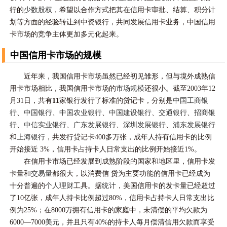
行的
少数股权
，希望以合作方式把其在信用卡审批、结算、积分计
划等方面的经验转让到中资银行，共同发展信用卡业务，中国信用
卡市场的竞争主体更加多元化起来。
中国信用卡市场的规模
近年来，我国信用卡市场虽然已经初见雏形，但与境外成熟信
用卡市场相比，我国信用卡市场的
市场规模
还很小。截至2003年12
月31日，共有
11
家银行发行了标准的贷记卡，分别是
中国工商银
行
、
中国银行
、
中国农业银行
、
中国建设银行
、
交通银行
、
招商银
行
、
中信实业银行
、
广东发展银行
、
深圳发展银行
、
浦东发展银行
和
上海银行
，共发行贷记卡400多万张，成年人持有信用卡的比例
开始接近 3%，信用卡占持卡人日常支出的比例开始接近1%。
在信用卡市场已经发展到成熟阶段的国家和地区里，信用卡发
卡量和
交易量
都很大，以消费信 贷为主要功能的信用卡已经成为
十分普遍的
个人理财
工具。据
统计
，美国信用卡的发卡量已经超过
了10亿张，成年人持卡比例超过80%，信用卡占持卡人日常支出比
例为25%；在8000万拥有信用卡的家庭中，未清偿的平均欠款为
6000—7000
美元
，并且只有40%的持卡人每月偿清信用欠款而享受