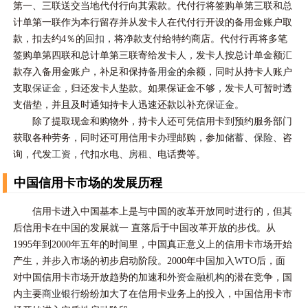
第一、三联送交当地代付行向其索款。代付行将签购单第三联和总
计单第一联作为本行留存并从发卡人在代付行开设的备用金账户取
款，扣去约4％的
回扣
，将净款支付给特约商店。代付行再将多笔
签购单第四联和总计单第三联寄给发卡人，发卡人按总计单金额汇
款存入备用金账户，补足和保持
备用金
的余额，同时从持卡人账户
支取
保证金
，归还发卡人垫款。如果保证金不够，发卡人可暂时透
支借垫，并且及时通知持卡人迅速还款以补充
保证金
。
除了提取现金和购物外，持卡人还可凭信用卡到预约服务部门
获取各种劳务，同时还可用信用卡办理邮购，参加
储蓄
、
保险
、咨
询，代发
工资
，代扣水电、
房租
、电话费等。
中国信用卡市场的发展历程
信用卡进入中国基本上是与中国的改革开放同时进行的，但其
后信用卡在中国的发展就一 直落后于中国改革开放的步伐。从
1995年到2000年五年的时间里，中国真正意义上的信用卡市场开始
产生，并步入市场的初步启动阶段。2000年中国加入
WTO
后，面
对中国信用卡市场开放趋势的加速和
外资金融机构
的潜在竞争，国
内主要
商业银行
纷纷加大了在信用卡业务上的投入，中国信用卡市