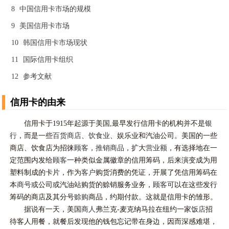
8
中国信用卡市场的规模
9
美国信用卡市场
10
韩国信用卡市场现状
11
国际信用卡组织
12
参考文献
信用卡的由来
信用卡于1915年起源于美国,最早发行信用卡的机构并不是
银
行
，而是一些
百货商店
、
饮食业
、娱乐业和汽油公司。美国的一些
商店、饮食店为招徕
顾客
，
推销
商品
，扩大
营业额
，有选择地在一
定范围内发给
顾客
一种类似金属徽章的信用筹码，后来演变成为用
塑料制成的卡片，作为
客户
购货消费的凭证，开展了凭信用筹码在
本
商号
或公司或汽油站购货的赊销服务业务，
顾客
可以在这些发行
筹码的商店及其分号
赊购
商品，约期付款。这就是信用卡的雏形。
据说有一天，美国
商人
弗兰克-麦克纳马拉在纽约一家
饭店
招
待客人用餐，就餐后发现他的钱包忘记带在身边，因而深感难堪，