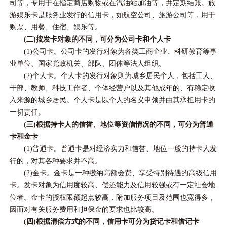
司等，专用于在指定商店购物或在汽油站加油等，并定期结账。旅
游娱乐卡是
服务业
发行的信用卡，如航空公司、
旅游公司
等，用于
购票、用餐、住宿、
娱乐
等。
(二)按发卡对象的不同，可分为公司卡和个人卡
(1)公司卡。公司卡的发行对象为各类工商企业、科研教育等事
业单位、国家党政机关、部队、团体等法人组织。
(2)个人卡。个人卡的发行对象则为城乡居民个人，包括工人、
干部、教师、科技工作者、个体经营户以及其他成年的、有稳定收
入来源的城乡居民。个人卡是以个人的名义申领并由其承担用卡的
一切责任。
(三)根据持卡人的信誉、地位等资信情况的不同，可分为普通
卡和金卡
(1)普通卡。普通卡是对经济实力和信誉、地位一般的持卡人发
行的，对其各种要求并不高。
(2)金卡。金卡是一种缴纳高额会费、享受特别待遇的高级信用
卡。发卡对象为信用度较高、偿还能力及信用较强或有一定社会地
位者。金卡的授权限额起点较高，附加服务项目及范围也宽得多，
因而对有关服务费用和担保金的要求也比较高。
(四)根据清偿方式的不同，信用卡可分为贷记卡和借记卡