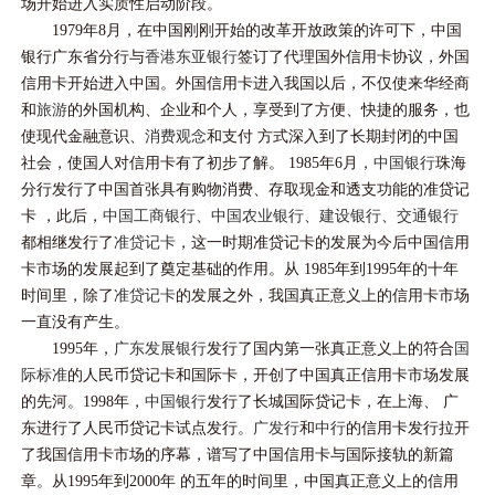
场开始进入实质性启动阶段。
1979年8月，在中国刚刚开始的改革开放政策的许可下，中国
银行广东省分行与
香港东亚银行
签订了代理国外信用卡协议，外国
信用卡开始进入中国。外国信用卡进入我国以后，不仅使来华经商
和
旅游
的外国机构、企业和个人，享受到了方便、快捷的服务，也
使现代金融意识、
消费观念
和支付 方式深入到了长期封闭的中国
社会，使国人对信用卡有了初步了解。 1985年6月，
中国银行
珠海
分行发行了中国首张具有购物消费、存取现金和透支功能的准贷记
卡 ，此后，
中国工商银行
、
中国农业银行
、
建设银行
、
交通银行
都相继发行了
准贷记卡
，这一时期准贷记卡的发展为今后中国信用
卡市场的发展起到了奠定基础的作用。从 1985年到1995年的十年
时间里，除了
准贷记卡
的发展之外，我国真正意义上的信用卡市场
一直没有产生。
1995年，
广东发展银行
发行了国内第一张真正意义上的符合
国
际标准
的人民币贷记卡和国际卡，开创了中国真正信用卡市场发展
的先河。1998年，
中国银行
发行了长城国际贷记卡，在上海、 广
东进行了人民币贷记卡试点发行。
广发行
和
中行
的信用卡发行拉开
了我国信用卡市场的序幕，谱写了中国信用卡与国际接轨的新篇
章。从1995年到2000年 的五年的时间里，中国真正意义上的信用