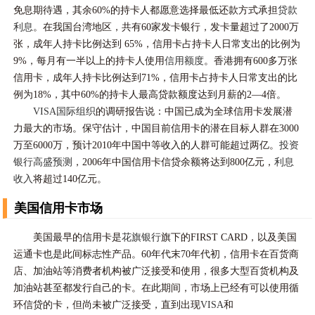
免息期待遇，其余60%的持卡人都愿意选择最低还款方式承担
贷款
利息
。在我国台湾地区，共有60家发卡银行，发卡量超过了2000万
张，成年人持卡比例达到 65%，信用卡占持卡人日常支出的比例为
9%，每月有一半以上的持卡人使用
信用额度
。香港拥有600多万张
信用卡，成年人持卡比例达到71%，信用卡占持卡人日常支出的比
例为18%，其中60%的持卡人最高贷款额度达到月薪的2—4倍。
VISA国际组织
的调研报告说：中国已成为全球信用卡发展潜
力最大的市场。保守估计，中国目前信用卡的潜在目标人群在3000
万至6000万，预计2010年中国中等收入的人群可能超过两亿。
投资
银行
高盛
预测
，2006年中国信用卡信贷余额将达到800亿元，
利息
收入
将超过140亿元。
美国信用卡市场
美国最早的信用卡是
花旗银行
旗下的FIRST CARD，以及美国
运通卡也是此间标志性产品。60年代末70年代初，信用卡在百货商
店、加油站等消费者机构被广泛接受和使用，很多大型百货机构及
加油站甚至都发行自己的卡。在此期间，市场上已经有可以使用循
环信贷的卡，但尚未被广泛接受，直到出现
VISA
和