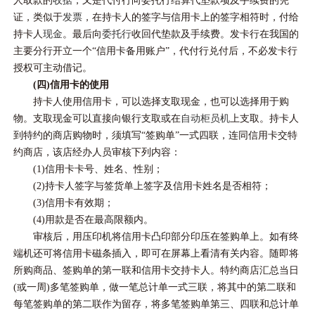
人取款的
收据
，又是代付行向委托行结算代垫款项及手续费的凭
证，类似于
发票
，在持卡人的签字与信用卡上的签字相符时，付给
持卡人
现金
。最后向
委托行
收回代垫款及手续费。发卡行在我国的
主要分行开立一个“信用卡备用账户”，代付行兑付后，不必发卡行
授权可主动借记。
(四)信用卡的使用
持卡人使用信用卡，可以选择支取现金，也可以选择用于购
物。支取现金可以直接向银行支取或在
自动柜员机
上支取。持卡人
到特约的商店购物时，须填写“签购单”一式四联，连同信用卡交特
约商店，该店经办人员审核下列内容：
(1)信用卡卡号、姓名、性别；
(2)持卡人签字与签货单上签字及信用卡姓名是否相符；
(3)信用卡有效期；
(4)用款是否在最高限额内。
审核后，用压印机将信用卡凸印部分印压在签购单上。如有终
端机还可将信用卡磁条插入，即可在屏幕上看清有关内容。随即将
所购商品、签购单的第一联和信用卡交持卡人。特约商店汇总当日
(或一周)多笔签购单，做一笔总计单一式三联，将其中的第二联和
每笔签购单的第二联作为留存，将多笔签购单第三、四联和总计单