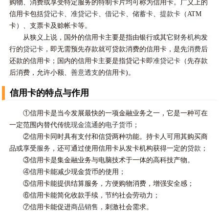
购物、消费或享受特定服务的特制卡片均可称为信用卡。广义上的
信用卡包括
贷记卡
、
准贷记卡
、
借记卡
、
储蓄卡
、
提款卡
（ATM
卡）、支票卡及赊帐卡等。
从狭义上说，国外的信用卡主要是指由银行或其它
财务机构
发
行的
贷记卡
，即无需预先存款就可贷款消费的信用卡，是先
消费
后
还款的信用卡；国内的信用卡主要是指贷记卡即
准贷记卡
（先存款
后消费，允许小额、
善意透支
的信用卡)。
信用卡的特点与作用
①信用卡是当今发展最快的一项金融业务之一，它是一种可在
一定范围内替代传统
现金流通
的
电子货币
；
②信用卡同时具有支付和信贷两种功能。持卡人可用其购买商
品或享受
服务
，还可通过使用信用卡从发卡机构获得一定的
贷款
；
③信用卡是集金融业务与电脑技术于一体的高科技产物。
④信用卡能减少现金货币的使用；
⑤信用卡能提供结算服务，方便购物消费，增强安全感；
⑥信用卡能简化收款手续，节约社会劳动力；
⑦信用卡能促进
商品销售
，刺激社会需求。