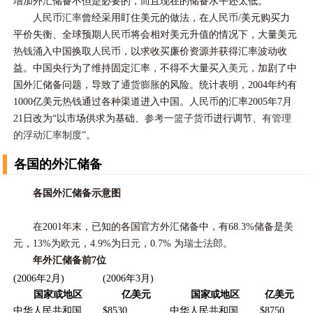
增加外汇储备不但是必要的，而且现在的储备水平还太低。
人民币汇率
曾经采用盯住美元的做法，在
人民币
/美元购买力
平价失衡、全球预期
人民币
将会相对美元升值的情况下，大量美元
热钱
涌入中国换取
人民币
，以求收买廉价资源并获得汇率波动收
益。中国央行为了维持固定汇率，不得不大量买入
美元
，加剧了中
国外汇储备问题，导致了
通货膨胀
的风险。统计表明，2004年约有
1000亿美元
热钱
通过各种渠道进入中国。
人民币
的汇率2005年7月
21日改为“以市场供求为基础、
参考一篮子货币
进行调节、
有管理
的浮动汇率制度
”。
各国的外汇储备
各国外汇储备示意图
在2001年末，已知的各国官方外汇储备中，有68.3%储备是
美
元
，13%为
欧元
，4.9%为
日元
，0.7% 为
瑞士法郎
。
年外汇储备前7位
(2006年2月)
(2006年3月)
国家或地区
亿美元
国家或地区
亿美元
中华人民共和国
$8530
中华人民共和国
$8750