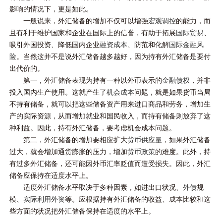
影响的情况下，更是如此。
一般说来，外汇储备的增加不仅可以增强
宏观调控
的能力，而
且有利于维护国家和企业在国际上的信誉，有助于拓展
国际贸易
、
吸引外国投资、降低国内企业
融资成本
、防范和化解
国际金融风
险
。当然这并不是说外汇储备越多越好，因为持有外汇储备是要付
出代价的。
第一，外汇储备表现为持有一种以外币表示的
金融债权
，并非
投入国内生产使用。这就产生了
机会成本
问题，就是如果货币当局
不持有储备，就可以把这些储备资产用来进口商品和劳务，增加生
产的实际资源，从而增加就业和国民收入，而持有储备则放弃了这
种利益。因此，持有外汇储备，要考虑机会成本问题。
第二，外汇储备的增加要相应扩大
货币供应量
，如果外汇储备
过大，就会增加通货膨胀的压力，增加
货币政策
的难度。此外，持
有过多外汇储备，还可能因外币汇率贬值而遭受损失。因此，外汇
储备应保持在适度水平上。
适度外汇储备水平取决于多种因素，如进出口状况、
外债
规
模、
实际利用外资
等。应根据持有外汇储备的收益、成本比较和这
些方面的状况把外汇储备保持在适度的水平上。