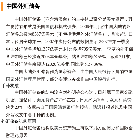
中国外汇储备
中国外汇储备（不含港澳台）的主要组成部分是
美元
资产，其
主要持有形式是美国
国债
和机构债券。2006年2月底中国大陆的外
汇储备总额为8537亿美元（不包括港澳的外汇储备），首次超过日
本，位居全球第一。2007年
央行
公布的数据显示,2007年第一季度
中国外汇储备增加1357亿美元,
同比
多增795亿美元,一季度的外汇储
备增加额已经接近2006年全年外汇储备增加额的55%。截至3月末,
中国外汇储备余额达12020亿美元,同比增长37.36%。
中国大陆外汇储备作为国家资产，由
中国人民银行
下属的中国
国家外汇管理局
管理，部分实际业务操作由
中国银行
进行。
币种构成
中国外汇储备的结构没有对外明确公布过，目前属于国家金融
机密。据估计，
美元资产
占70%左右，
日元
约为10%，
欧元
和
英镑
约为20%，依据来自于
国际清算银行
的报告、
路透社
报道以及中国
外贸收支中各币种的比例。
外汇储备结构原因
中国外汇储备结构以
美元
资产为主有以下几方面历史和国际金
融理论原因：