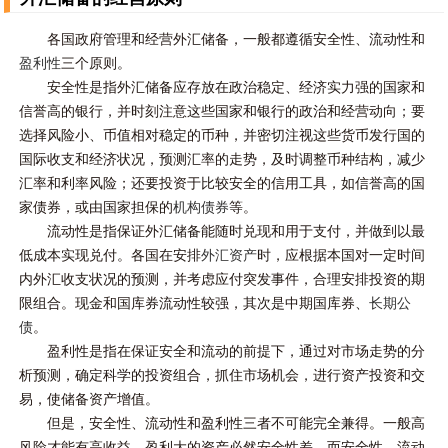
各国政府管理和经营外汇储备，一般都遵循安全性、流动性和
盈利性
三个原则。
安全性是指外汇储备应存放在政治稳定、经济实力强的国家和
信誉高的银行，并时刻注意这些国家和银行的政治和经营动向；要
选择风险小、币值相对稳定的币种，并密切注视这些货币发行国的
国际收支和经济状况，预测汇率的走势，及时调整币种结构，减少
汇率和利率风险；还要投资于比较安全的信用工具，如信誉高的国
家债券，或由国家担保的
机构债券
等。
流动性是指保证外汇储备能随时兑现和用于支付，并做到以最
低成本实现兑付。各国在安排
外汇资产
时，应根据本国对一定时间
内外汇收支状况的预测，并考虑应付突发事件，合理安排投资的期
限组合。现金和国库券流动性较强，其次是中期国库券、
长期公
债
。
盈利性是指在保证安全和流动的前提下，通过对市场走势的分
析预测，确定科学的投资组合，抓住市场机会，进行资产投资和交
易，使储备资产增值。
但是，安全性、流动性和盈利性三者不可能完全兼得。一般高
风险才能有高收益，盈利大的资产必然安全性差，而安全性、流动