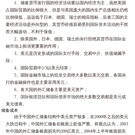
1、储备货币发行国的经济活动要以国内经济为主，虽然美国
占国际贸易的比例很大，但是与美国庞大的国内生产总值相比仍然
比例很低，远远低于日本、德国、瑞士的相应指标，后者三国的主
要经济活动是外向型的，其货币价值容易受到
国际资本流动
的干扰
而大幅波动，不利于保值；
2、除美国外，日本、德国、瑞士的央行拒绝其货币在
国际金
融市场
上扮演更重要的作用；
3、美元是历史形成的
国际支付
手段、交易中介、价值储藏手
段；
4、国际贸易中2/3以美元结算；
5、国际金融市场上的
批发交易
绝大多数以美元交易，各国央
行的金融操作也是主要采用
美元
；
6、各大国的外汇储备主要是美元资产；
7、
国际银团贷款
和
国际债券市场
的绝大多数交易都是
美元
或
美元债券。
储备成本
由于中国外汇储备结构中美元资产较多，在2000年之后的美元
大跌过程中，中国外汇储备在账面上贬值严重。有观点认为，2003
年中国的外汇储备账面损失约200亿美元，2004年上半年账面损失