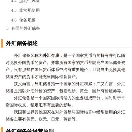
4.4
流动性风险
4.5
非常规使用
4.6
储备规模
5
各国的外汇储备
外汇储备概述
外汇储备又称为
外汇存底
，是一个国家货币当局持有并可以随
时兑换外国货币的资产。并非所有国家的货币都能充当
国际储备
资
产，只有那些在国际货币体系中占有重要地位，且能自由兑换其他
储备资产的货币才能充当
国际储备资产
。
狭义而言，外汇储备指一个国家的
外汇
积累；广义而言，外汇
储备是指以外汇计价的资产，包括
现钞
、
黄金
、国外
有价证券
等。
外汇储备是一个国家
国际清偿力
的重要组成部分，同时对于平
衡
国际收支
、稳定汇率有重要的影响。
我国和世界其他国家在
对外贸易
与
国际结算
中经常使用的外汇
储备主要有
美元
、
欧元
、
日元
、
英镑
等。
外汇储备的经营原则