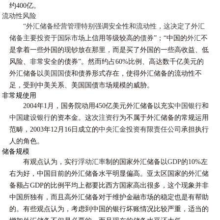
约400亿。
流动性风险
“外汇储备经营管理特别强调安全性和流动性，这决定了外汇
储备主要投资于
国际市场
上信用等级较高的
债券
”；“中国的
外汇
不
是拿着一些外国的现钞放在那里，而是买了外国的一些高收益、低
风险、非常安全的债券”。然而约占60%比例、高达数千亿美元的
外汇储备以
美国国债
和债券形式存在，使得外汇储备的流动性不
足，受到中美关系、美国国债市场规模的威胁。
非常规使用
2004年1月，国务院动用450亿美元外汇储备以充实
中国银行
和
中国建设银行
的资本金。这次
注资
行为不属于外汇储备的常规运用
范畴，2003年12月16日成立的
中央汇金投资有限责任公司
承担执行
人的角色。
储备规模
有观点认为，实行
浮动汇率
制的国家外汇储备以
GDP
的10%左
右为好，中国目前的外汇储备水平明显偏高。亚太区国家的外汇储
备额占GDP的比例平均上都要比西方国家高出很多，这个现象并非
中国所独有，而且高外汇储备对于维护金融市场的稳定也是有帮助
的。有些观点认为，考虑到中国的银行坏账情况比较严重，适当的