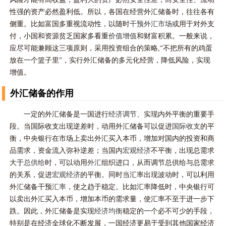
性强的资产必然盈利低。所以，各国在经营外汇储备时，往往各有
侧重。比如富国多重视流动性，以随时
干预外汇市场
或用于对外支
付，小国和资源贫乏国家多看重
价值增值
和财富积累。一般来说，
应尽可能兼顾这三项原则，采用投资组合的策略,“不把所有的鸡蛋
放在一个篮子里”，实行外汇储备的多元化经营，降低风险，实现
增值。
外汇储备的作用
一定的外汇储备是一国进行
经济调节
、实现内外平衡的重要手
段。当国际收支出现逆差时，动用外汇储备可以促进
国际收支
的平
衡，中央银行在市场上卖出外汇买入本币，增加对国内的投资和商
品需求，资金流入弥补逆差；当国内
宏观经济
不平衡，出现总需求
大于
总供给
时，可以动用
外汇
组织进口，从而调节总供给与总需求
的关系，促进
宏观经济
的平衡。同时当汇率出现波动时，可以利用
外汇储备干预
汇率
，使之趋于稳定。比如汇率降低时，中央银行可
以卖出外汇买入本币，增加本币的需求量，使汇率不至于进一步下
跌。因此，外汇储备是实现
经济均衡
稳定的一个必不可少的手段，
特别是在经济全球化不断发展，一国经济更易于受到其他国家经济