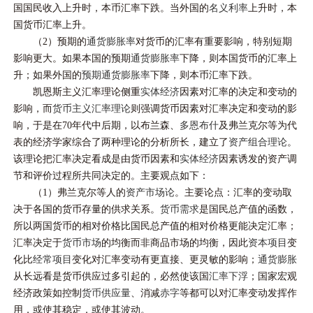
国国民收入上升时，本币汇率下跌。当外国的
名义利率
上升时，本
国货币汇率上升。
（2）预期的
通货膨胀率
对货币的汇率有重要影响，特别短期
影响更大。如果本国的预期
通货膨胀率
下降，则本国货币的汇率上
升；如果外国的
预期通货膨胀率
下降，则本币汇率下跌。
凯恩斯主义汇率理论侧重
实体经济
因素对汇率的决定和变动的
影响，而
货币主义汇率理论
则强调货币因素对汇率决定和变动的影
响，于是在70年代中后期，以布兰森、
多恩布什
及弗兰克尔等为代
表的经济学家综合了两种理论的分析所长，建立了
资产组合理论
。
该理论把汇率决定看成是由货币因素和
实体经济
因素诱发的资产调
节和评价过程所共同决定的。主要观点如下：
（1）弗兰克尔等人的
资产市场论
。主要论点：汇率的变动取
决于各国的货币存量的供求关系。
货币需求
是国民总产值的函数，
所以两国货币的相对价格比国民总产值的相对价格更能决定汇率；
汇率决定于
货币市场
的均衡而非商品市场的均衡，因此
资本项目
变
化比
经常项目
变化对汇率变动有更直接、更灵敏的影响；
通货膨胀
从长远看是货币供应过多引起的，必然使该国
汇率下浮
；国家宏观
经济政策如控制
货币供应量
、消减
赤字
等都可以对汇率变动发挥作
用，或使其稳定，或使其波动。