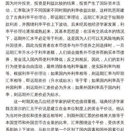
因为
对外投资
。投资是利益比较的结果，投资产生了
国际资本流
动
，汇率取决于不同国家不同时期的利率收益比较。这样
凯恩斯
建
立了古典
利率平价理论
，即远期汇率理论，
远期汇率
决定于短期存
款
利差
，并围绕
利率
平价上下波动。后来经其他经济学家发展，
利
率平价理论
逐渐成熟起来，其基本思想是：在没有
交易成本
的情况
下，远期外汇水平必定等于
利差
。这是因为人们可以无风险地购买
外国债券
。因此当投资者在本币
债券
与
外币债券
之间选择时，一旦
远期汇率
升水
小于
利率
差额，人们就会抛售
外币债券
而购买本币债
券，资金流入国内而使
利率
降低；反之则相反。因此，人们的
套利
行为使资金自由流动，最终消除各地利率偏差，使实际利率均相
等。根据
利率平价理论
：如果国内外利率相等，则远期汇率与
即期
汇率
相等，即
远期差价
（
升水
或
贴水
）等于零；如果国内利率高于
外国利率，则
远期外汇
差价必为升水；如果外国利率高于国内利
率，则
远期外汇
差价必为
贴水
。
这一时期其他几位经济学家的研究也值得重视。瑞典经济学家
魏克塞尔
的
汇兑平价说
是建立在金本位制度上的
黄金平价说
。他认
为当对外
债权
和
债务
接近相等时，到期外国汇票的价格将大致等于
本国货币和外国
货币含金量
的比率。汇率围绕这个平价，受供求关
系影响上下波动。
马歇尔
是第一个区别了国内因素和国外因素引起