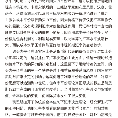
水平的时期，可以利用
绝对购买力平价
计算，也可以使用所选定的
现实
市场汇率
。卡塞尔以后的一些经济学家如
布里思曼
、
汉森
、
霍
萨克
、
沃佛斯施瓦次
以及
弗里德曼
对购买力平价理论进行了批判，
主张以
成本平价
取代购买力平价。因为价格平价仅仅把汇率当作价
格的函数，没有考虑到汇率对价格的反作用，而汇率对成本变动的
影响要比对价格变动的影响小的多，因而用
成本平价
好的多；况且
价格是包含
利润
的，利润是易变量，以此匡算的汇率水平波动较
大，而以成本水平匡算则能更好地体现长期汇率的变动趋势。
购买力平价理论
实际上是从货币所代表的价值量这个层次上分
析汇率决定的，这就抓住了汇率决定的主要方面。但这一理论却把
物价水平作为购买力的决定基础，这里留下了继续讨论的空间。购
买力平价理论的另一个缺陷是过于侧重贸易关系而忽略了
国际资本
流动
对汇率决定的影响，这就促进了利率平价理论的发展。
利率
平
价思想可以追溯到中世纪，但
利率平价理论
真正形成的标志是
凯恩
斯
1923年完成的《论货币的改革》。当时频繁的汇率波动与
货币贬
值
、
金本位制
的变化，使国际货币发生了很大变化。
凯恩斯
抛开了传统的
金本位制
下
汇率决定理论
，研究新形式下
的汇率问题。他把汇率本质看成是由两国货币（
资产
）的相对价
格。一笔资金可以投资于国内，也可以投资于国外，对外币需求是