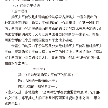
（5）
购买力平价说
1.基本理论
购买力平价说
是由瑞典的经济学家
古斯塔夫·卡塞尔
提出的一
种
汇率决定理论
。购买力平价理论的中心思想是：在某一段时期
内，两国货币的汇率是由两国货币的购买力的对比关系决定的，而
两国货币的购买力，又可以用两国各自的
物价水平
来表示。即是：
两国货币的汇率是由两国
物价水平
之比来确定。
卡塞尔的购买力平价学说又分为
绝对购买力平价
和
相对购买力
平价
。绝对购买力平价是指，在一定的时点上，两国货币的汇率决
定于两国货币各自购买力之比，则两国货币的汇率“决定两国一般
物价水平之商”。
R=PA/PB
其中：R为绝对购买力平价下的汇率；
PA为A国的一般物价水平；
PB为B国的一般物价水平；
卡塞尔又进一步地指出，“当两种货币都发生通货膨胀时，它们的
名义汇率
，等于其过去的汇率乘以两两国
通货膨胀率
之商”。用公
式表示是：