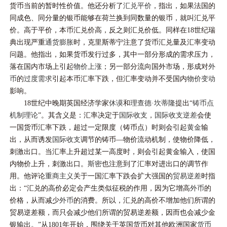
货币当前的暂时性价值。他还分析了
汇兑平价
，指出，如果法国的
同成色、同分量的银币能够在荷兰换到同数量的银币，就叫汇兑平
价。高于平价，本币汇兑价高，反之则汇兑价低。同样在18世纪瑞
典出现严重
通货膨胀
时，克里斯蒂宁注意了货币汇兑量及汇率变动
问题。他指出，如果货币发行过多，其中一部分形成的需求压力，
落在国内市场上引起
物价上涨
；另一部分流向国外市场，形成对
外
币
的
过度需求
引起本币汇率下跌，但汇率变动并不受国内
物价变动
影响。
18世纪中晚期英国经济学家
休谟
和
理查德·坎蒂隆
提出“
铸币点
机制理论
”。其含义是：汇率决定于
国际收支
，
国际收支逆差
会使
一国货币汇率下跌，超过一定限度（铸币点）时则会引起
黄金
输
出，从而诱发
国际收支
调节的铸币—物价流动机制，使物价降低，
刺激出口。当汇率上升超过某一高度时，则会引起黄金输入，使国
内物价上升，刺激出口。
斯密
也注意到了汇率对进出口的调节作
用。他评论
重商主义
关于一国汇率下跌会扩大强国的
贸易逆差
时指
出：“汇兑的高价必定会产生类似征税的作用，因为它增高
外币
的
价格，从而减少
外币
的消费。所以，汇兑的高价不增加他们所谓的
贸易逆差额，而只会减少他们所谓的贸易逆差额，因而也会减少金
银输出。”从1801年开始，围绕关于英国货币对其他欧洲国家
货币