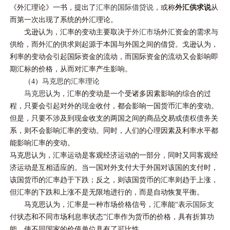
《外汇理论》一书，提出了
汇率的国际借贷说
，或称
外汇供求说
从
而第一次出现了系统的外汇理论。
戈逊认为，汇率的变动主要取决于
外汇市场
外汇资金的需求与
供给，而外汇的供求则起源于本国与外国之间的借贷。戈逊认为，
利率的变动会引起国际资金的流动，而国际资金的流动又会影响即
期汇标的价格，从而对汇率产生影响。
（4）
马克思的汇率理论
马克思
认为，汇率的变动是一个受诸多因素影响的综合的过
程，只要会引起对外的
现金
收付，都会影响一国货币汇率的变动。
但是，只要不涉及到现金收支的两国之间的商品交易或
债权
债务
关
系，则不会影响汇率的变动。同时，人们的心理因素及利率水平都
能影响汇率的变动。
马克思认为，汇率运动是客观经济运动的一部分，同时又同客观经
济运动是互相适应的。当一国对外支付大于外国对该国的支付时，
该国货币的汇率趋于下跌；反之，则该国货币的汇率则趋于上涨，
但汇率的下跌和上涨不是无限地进行的，而是自动恢复平衡。
马克思认为，汇率是一种市场价格信号，汇率能“表示
国际支
付
状态和不同市场利息率状态”汇率作为货币的价格，具有折算功
能，使不同国家的价值单位具有了可比性。