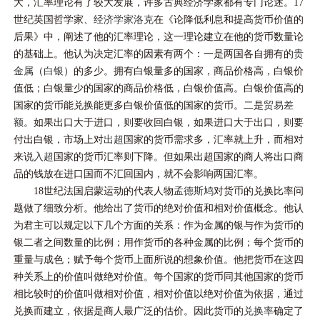
大，汇率理论有了较大发展，许多古典经济学家都有专门论述。17
世纪英国哲学家、
经济学家
洛克
在《论降低利息和提高货币价值的
后果》中，阐述了他的汇率理论，这一理论建立在他的货币数量论
的基础上。他认为决定汇率的因素有两个：一是两国各自拥有的
贵
金属
（
白银
）的多少。拥有白银量多的国家，商品价格高，白银价
值低；白银量少的国家的商品价格低，白银价值高。白银价值高的
国家的货币能兑换能更多白银价值低的国家的货币。二是
贸易差
额
。如果出口大于进口，则要收回白银，如果进口大于出口，则要
付出白银，市场上对
出超
国家的货币需求多，汇率就上升，而相对
来说
入超
国家的货币汇率则下降。但如果出超国家的商人将出口商
品的钱放在进口国而不汇回国内，就不会影响两国汇率。
18世纪法国启蒙运动的代表人物
孟德斯鸠
对货币的兑换比率问
题做了细致分析。他给出了货币的绝对价值和相对价值概念。他认
为君主可以规定以下几个方面的关系：作为金属的银与作为货币的
银二者之间数量的比例；用作货币的各种金属的比例；每个货币的
重量与成色；赋予每个货币上面所说的想象价值。他把货币在这四
种关系上的价值叫做绝对价值。每个国家的货币同其他国家的货币
相比较时的价值叫做相对价值，相对价值以绝对价值为依据，通过
兑换而建立，依据是商人最广泛的估价。因此货币的
兑换率
确定了