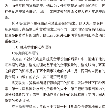
为，而是英国的
贸易逆差
。他认为，
外汇交易
从而铸币的移动，纯
粹是
贸易差额
所决定。因此，米塞尔敦的理论又被人称为
贸易差额
论
。
托马斯·孟
并不主张由政府禁止金银的输出。他认为只要保持
贸易顺差
，商品输出和货币输出没有不同，因为他坚信贸易顺差会
把更多的货币带回国内。他已认识到外汇的供求是影响汇率变动的
重要因素。
（3）经济学家的汇率理论
1.
洛克的汇率理论
洛克
在《论降低利息和提高货币价值的后果》中，阐述了他的
汇率理论观点。洛克的理论基于他的货币数量论。洛克认为，两国
之间货币的汇率是以下两个因素决定的：其一是，两国各自拥有的
贵金属
（白银）的多少；其二是
贸易差额
。
洛克认为，贸易差额是否影响货币的汇率，取决于以下四种因
素：第一，应从国外收回的货币量的大小；第二把硬币带回国内的
困难和危险程度；第三，把钱存放在国外的风险程度；第四，国内
急需的资金状况。
克里斯蒂宁
指出，货币只不过是一种计价单位并普遍地被人接