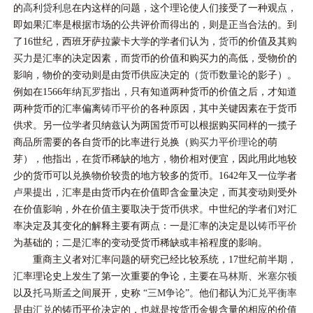
的
高利贷
利息
在内这样的问题，这个理论使人们接受了一种观点，
即如果汇率是根据市场的公共评价而得出的，则是正当合法的。到
了16世纪，西班牙萨拉蒙卡大学的学者们认为，
货币
的价值及其
购
买力
是汇率的决定因素，而货币的价值和购买力的高低，受物价的
影响，物价的变动则是由货币供应决定的（
货币数量论
的影子）。
例如在1566年
纳瓦罗
指出，只有知道两种货币的价值之后，才知道
两种货币的汇率偏离
铸币平价
的各种原因，其中关键因素在于货币
供求。另一位学者贝纳兹认为两国货币可以根据购买同样的一揽子
商品所需要的各自货币的比率进行兑换（
购买力平价理论
的萌
芽），他指出，在货币稀缺的地方，物价相对便宜，因此用此地较
少的货币可以兑换物价较贵的地方较多的货币。1642年又一位学者
卢果
提出，汇率是由货币内在价值即含金量决定，而其变动则受外
在价值影响，外在价值主要取决于货币供求。中世纪的学者们对汇
率决定及其变化的解释主要有两点：一是汇率的决定是以
铸币平价
为基础的；二是汇率的变动受货币稀缺或丰裕程度的影响。
重商主义者对汇率问题的研究已经比较系统，17世纪前半期，
汇率理论史上发生了第一次重要的争论，主要在
马林斯
、
米塞尔顿
以及
托马斯孟
之间展开，史称 “
三M争论
”。他们都认为
汇兑平衡率
是由
汇兑
的铸币平价决定的，也就是按货币金银含量的相应的价值