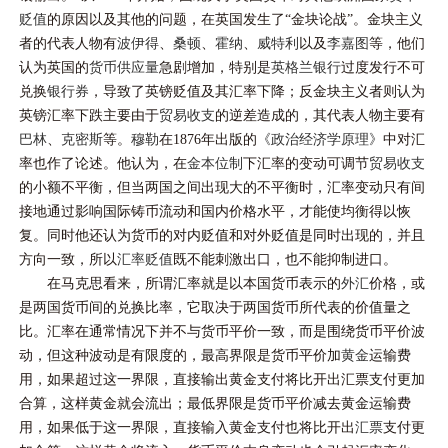
贬值
的原因以及其他的问题，在英国发生了“金块论战”。金块主义
者的代表人物有
波伊得
、
桑顿
、
霍纳
、
威特利
以及
李嘉图
等，他们
认为英国的
货币供应量
急剧增加，特别是
英格兰银行
过度发行不可
兑换
银行券
，导致了英镑贬值及其汇率下降；反金块主义者则认为
英镑汇率下跌主要由于
贸易收支
的逆差造成的，其代表人物主要有
巴林
、
克密斯
等。
穆勒
在1876年出版的
《政治经济学原理》
中对汇
率也作了论述。他认为，在
金本位制
下汇率的变动可调节
贸易收支
的小额不平衡，但当两国之间出现大的不平衡时，汇率变动只有间
接地通过影响国际铸币流动和国内价格水平，才能使均衡得以恢
复。同时他还认为货币的对内贬值和对外贬值是同时出现的，并且
方向一致，所以
汇率贬值
既不能刺激出口，也不能抑制进口。
在马克思看来，所谓汇率就是以本国货币表示的
外汇
价格，或
是两国货币间的兑换比率，它取决于两国货币所代表的价值量之
比。汇率在通常情况下并不与货币平价一致，而是围绕货币平价波
动，但这种波动是有限度的，最高界限是货币平价加
黄金
运输费
用，如果超过这一界限，直接输出黄金支付将比开出汇票支付更加
合算，这样黄金就会流出；最低界限是货币平价减去黄金运输费
用，如果低于这一界限，直接输入黄金支付也将比开出
汇票
支付更