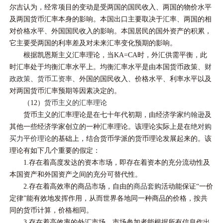
尔吉认为，经常项目的变动是受两国的国民收入、两国的物价水平
及两国货币汇率本身的影响。本国出口主要取决于汇率、两国的相
对价格水平、外国国民收入的影响。本国居民的国外资产的积累，
它主要受两国的利率差及对未来汇率变化预期的影响。
根据凯恩斯主义汇率理论，当KA=CA时，外汇供需平衡，此
时汇率处于均衡汇率水平上。均衡汇率水平是由本国货币政策、
财
政政策
、
货币工资率
、外国的国民收入、价格水平、利率水平以及
对两国货币汇率预期等因素决定的。
（12）
货币主义的汇率理论
货币主义的汇率理论是在七十年代初期，由经济学家
约翰逊
及
其他一些经济学家创立的一种汇率理论。该理论实际上是在
绝对购
买力平价理论
的基础上，结合货币学派的货币理论发展起来的。该
理论有如下几个重要的假定：
1.存在着高度发达的资本市场，即存在着资本的充分流动性及
本国资产和外国资产之间的充分可替代性。
2.存在着高效率的商品市场，自由的
商品套购
活动能保证“一价
定律”能有效地发挥作用，从而世界各地同一种商品的价格，按共
同的货币计算，价格相同。
3.存在着高效率的外汇市场，市场参加者能根据所有信息作出