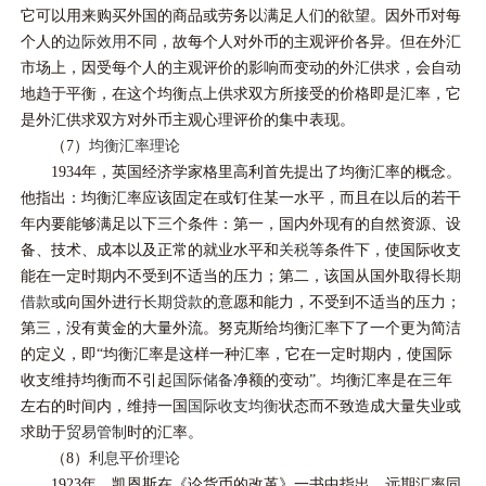
它可以用来购买外国的商品或劳务以满足人们的欲望。因外币对每
个人的
边际效用
不同，故每个人对外币的主观评价各异。但在外汇
市场上，因受每个人的主观评价的影响而变动的外汇供求，会自动
地趋于平衡，在这个均衡点上供求双方所接受的价格即是汇率，它
是外汇供求双方对外币主观心理评价的集中表现。
（7）
均衡汇率理论
1934年，英国经济学家格里高利首先提出了均衡汇率的概念。
他指出：均衡汇率应该固定在或钉住某一水平，而且在以后的若干
年内要能够满足以下三个条件：第一，国内外现有的自然资源、设
备、技术、成本以及正常的就业水平和
关税
等条件下，使国际收支
能在一定时期内不受到不适当的压力；第二，该国从国外取得
长期
借款
或向国外进行
长期贷款
的意愿和能力，不受到不适当的压力；
第三，没有黄金的大量外流。努克斯给均衡汇率下了一个更为简洁
的定义，即“均衡汇率是这样一种汇率，它在一定时期内，使国际
收支维持均衡而不引起
国际储备
净额的变动”。均衡汇率是在三年
左右的时间内，维持一国
国际收支均衡
状态而不致造成大量失业或
求助于
贸易管制
时的汇率。
（8）
利息平价理论
1923年，凯恩斯在《论货币的改革》一书中指出，远期汇率同