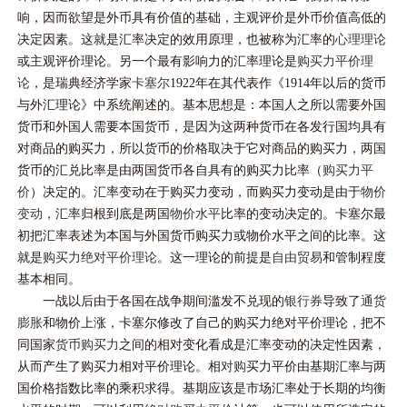
响，因而欲望是外币具有价值的基础，主观评价是外币价值高低的
决定因素。这就是汇率决定的效用原理，也被称为汇率的
心理理论
或主观评价理论。另一个最有影响力的汇率理论是
购买力平价理
论
，是瑞典经济学家
卡塞尔
1922年在其代表作《1914年以后的货币
与外汇理论》中系统阐述的。基本思想是：本国人之所以需要外国
货币和外国人需要本国货币，是因为这两种货币在各发行国均具有
对商品的购买力，所以货币的价格取决于它对商品的购买力，两国
货币的汇兑比率是由两国货币各自具有的购买力比率（
购买力平
价
）决定的。汇率变动在于购买力变动，而购买力变动是由于
物价
变动
，汇率归根到底是两国
物价水平
比率的变动决定的。卡塞尔最
初把汇率表述为本国与外国货币购买力或物价水平之间的比率。这
就是
购买力绝对平价理论
。这一理论的前提是
自由贸易
和管制程度
基本相同。
一战以后由于各国在战争期间滥发不兑现的
银行券
导致了
通货
膨胀
和物价上涨，卡塞尔修改了自己的购买力绝对平价理论，把不
同国家
货币购买力
之间的相对变化看成是汇率变动的决定性因素，
从而产生了购买力相对平价理论。相
对购
买力平价由基期汇率与两
国价格指数比率的乘积求得。基期应该是市场汇率处于长期的均衡