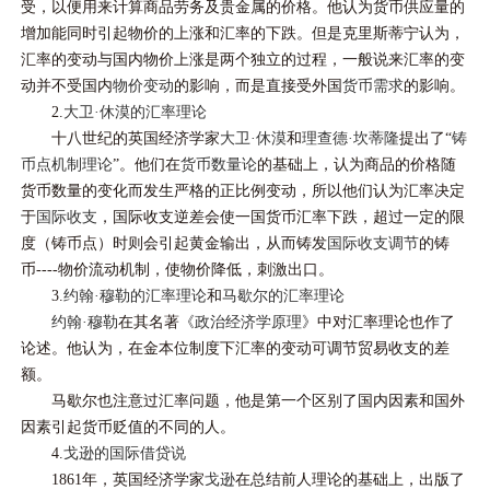
受，以便用来计算商品劳务及贵金属的价格。他认为货币供应量的
增加能同时引起物价的上涨和汇率的下跌。但是克里斯蒂宁认为，
汇率的变动与国内物价上涨是两个独立的过程，一般说来汇率的变
动并不受国内
物价变动
的影响，而是直接受外国
货币需求
的影响。
2.
大卫·休漠的汇率理论
十八世纪的英国经济学家
大卫·休漠
和
理查德·坎蒂隆
提出了“
铸
币点机制理论
”。他们在
货币数量论
的基础上，认为商品的价格随
货币数量的变化而发生严格的正比例变动，所以他们认为汇率决定
于
国际收支
，国际收支逆差会使一国货币汇率下跌，超过一定的限
度（铸币点）时则会引起黄金输出，从而铸发
国际收支调节
的铸
币----物价流动机制，使物价降低，刺激出口。
3.
约翰·穆勒的汇率理论
和
马歇尔的汇率理论
约翰·穆勒
在其名著
《政治经济学原理》
中对汇率理论也作了
论述。他认为，在金本位制度下汇率的变动可调节贸易收支的差
额。
马歇尔也注意过汇率问题，他是第一个区别了国内因素和国外
因素引起货币贬值的不同的人。
4.
戈逊的国际借贷说
1861年，英国经济学家
戈逊
在总结前人理论的基础上，出版了