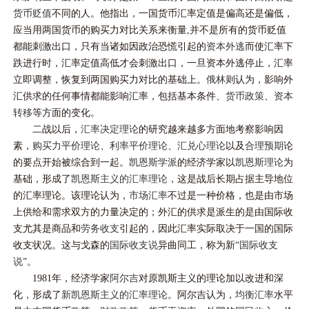
货币贬值
不同的人。他指出，一国货币汇率定值是偏高还是偏低，
应当用两国货币的购买力对比关系来衡量,并不是所有的货币贬值
都能刺激出口，只有当诸如因政治恐慌引起的
资本外逃
而使汇率下
跌进行时，汇率定值高低才会刺激出口，一旦资本外逃停止，汇率
立即调整，恢复到两国购买力对比的基础上。
俄林
则认为，影响外
汇供求的任何事情都能影响汇率，包括基本条件、
货币政策
、
资本
转移
等方面的变化。
二战以后，
汇率决定理论
的研究越来越多方面地考察影响因
素，
购买力平价理论
、
利率平价理论
、
汇兑心理论
以及
合理预期
论
的要点开始被综合到一起。
凯恩斯学派
的经济学家以
凯恩斯理论
为
基础，形成了
凯恩斯主义的汇率理论
，这是战后长期占据主导地位
的汇率理论。该理论认为，
市场汇率
不过是一种价格，也是由市场
上供给和需求双方的力量决定的；外汇的供求是派生的是由国际收
支尤其是商品和
劳务收支
引起的，因此汇率实际取决于一国的国际
收支状况。这与戈森的
国际收支说
异曲同工，称为新“
国际收支
说
”。
1981年，经济学家
阿尔吉
对原凯斯主义的理论加以改进和深
化，形成了
新凯恩斯主义的汇率理论
。阿尔吉认为，
均衡汇率
水平