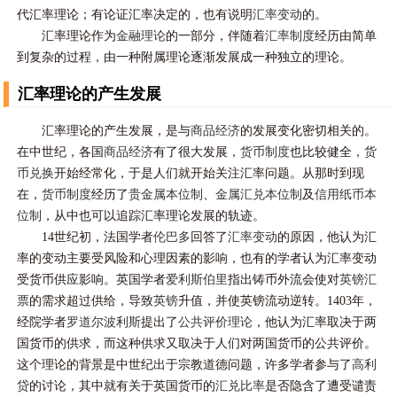
代汇率理论；有论证汇率决定的，也有说明
汇率变动
的。
汇率理论作为
金融理论
的一部分，伴随着
汇率制度
经历由简单
到复杂的过程，由一种附属理论逐渐发展成一种独立的理论。
汇率理论的产生发展
汇率理论的产生发展，是与
商品经济
的发展变化密切相关的。
在中世纪，各国
商品经济
有了很大发展，
货币制度
也比较健全，
货
币兑换
开始经常化，于是人们就开始关注汇率问题。从那时到现
在，
货币制度
经历了
贵金属本位制
、
金属汇兑本位制
及
信用纸币本
位制
，从中也可以追踪汇率理论发展的轨迹。
14世纪初，法国学者
伦巴多
回答了
汇率变动
的原因，他认为汇
率的变动主要受风险和心理因素的影响，也有的学者认为汇率变动
受货币供应影响。英国学者
爱利斯伯里
指出铸币外流会使对
英镑汇
票
的需求超过供给，导致
英镑
升值，并使英镑流动逆转。1403年，
经院学者
罗道尔波利斯
提出了
公共评价理论
，他认为汇率取决于两
国货币的供求，而这种供求又取决于人们对两国货币的公共评价。
这个理论的背景是中世纪出于宗教道德问题，许多学者参与了
高利
贷
的讨论，其中就有关于英国货币的
汇兑比率
是否隐含了遭受谴责