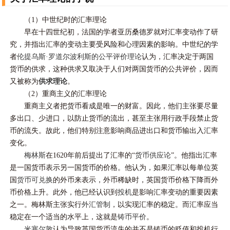
（1）中世纪时的汇率理论
早在十四世纪初，法国的学者亚历桑德罗就对汇率变动作了研
究，并指出汇率的变动主要受风险和心理因素的影响。中世纪的学
者
伦提乌斯·罗道尔波利斯的公平评价理论
认为，汇率决定于两国
货币的供求，这种供求又取决于人们对两国货币的公共评价，因而
又被称为
供求理论
。
（2）重商主义的汇率理论
重商主义者把货币看成是唯一的财富。因此，他们主张要尽量
多出口、少进口，以防止货币的流出，甚至主张用行政手段禁止货
币的流失。故此，他们特别注意影响商品进出口和货币输出入汇率
变化。
梅林斯
在1620年前后提出了汇率的“
货币供应论
”。他指出汇率
是一国货币表示另一国货币的价格。他认为，如果汇率以每单位英
国
货币可兑换
的外币来表示，外币稀缺时，英国货币价格下降而外
币价格上升。此外，他已经认识到
投机
是影响汇率变动的重要因素
之一。梅林斯主张实行
外汇管制
，以实现汇率的稳定。而汇率应当
稳定在一个适当的水平上，这就是
铸币平价
。
米塞尔敦
认为导致英国货币流失的并不是铸币的贬值和投机行