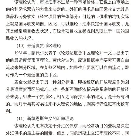
该理论认为，
市场汇率
不过是一种市场价格，它也是由市场上
供给和需求双方的力量来决定的。外汇的供求是由国际收支尤其是
商品和劳务收支（经常项目的主体部分）引起的，供求的均衡实际
上就是国际收支均衡。因此，可以推论：汇率决定于国际收支，尤
其是经常项目收支状况，而经常项目收支状况则又取决于一国的国
民收入的状况。
（10）
最适度货币区理论
1961年，
蒙代尔
发表了《论最适度货币区理论》一文，提出了
他的
最适度货币区理论
。蒙代尔认为，应该根据生产要素可否自由
流动来划分区域。在某些区域内，如果生产要素可以自由流动，即
可作为一个最适度的
货币区
。
麦金农
就提出了另一种划分标准，即按经济的开放程度作为划
分
最适度货币区
的标准。对一些相互间经济贸易关系密切的
开放经
济
来说，组成一个货币区，相互之间保持汇率的稳定，是十分有利
的。而对于与其贸易往来不太密切的地区，则实行弹性汇率比较有
利。
（11）
新凯恩斯主义的汇率理论
该理论认为汇率决定于外汇的供求，而经常项目的变动是决定
外汇供求的最主要的因素。但是，同凯恩斯主义汇率理论不同，阿