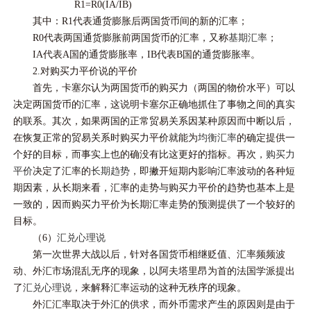
R1=R0(IA/IB)
其中：R1代表通货膨胀后两国货币间的新的汇率；
R0代表两国通货膨胀前两国货币的汇率，又称
基期汇率
；
IA代表A国的通货膨胀率，IB代表B国的通货膨胀率。
2.对购买力平价说的平价
首先，卡塞尔认为两国货币的购买力（两国的物价水平）可以
决定两国货币的汇率，这说明卡塞尔正确地抓住了事物之间的真实
的联系。其次，如果两国的正常贸易关系因某种原因而中断以后，
在恢复正常的贸易关系时购买力平价就能为
均衡汇率
的确定提供一
个好的目标，而事实上也的确没有比这更好的指标。再次，
购买力
平价
决定了汇率的
长期趋势
，即撇开短期内影响汇率波动的各种短
期因素，从长期来看，汇率的走势与购买力平价的趋势也基本上是
一致的，因而购买力平价为长期汇率走势的预测提供了一个较好的
目标。
（6）
汇兑心理说
第一次世界大战以后，针对各国货币相继贬值、汇率频频波
动、外汇市场混乱无序的现象，以阿夫塔里昂为首的法国学派提出
了
汇兑心理说
，来解释汇率运动的这种无秩序的现象。
外汇汇率取决于外汇的供求，而外币需求产生的原因则是由于