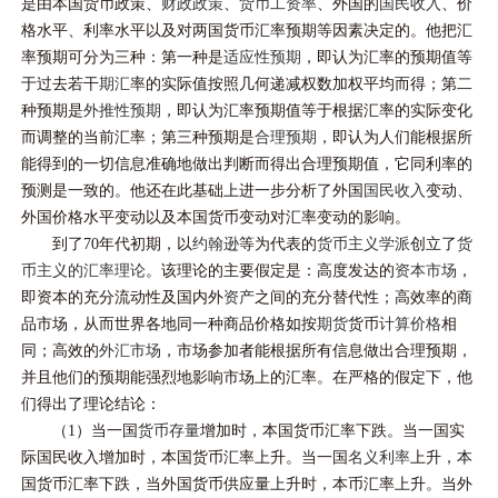
是由本国货币政策、
财政政策
、
货币工资率
、外国的
国民收入
、价
格水平、利率水平以及对两国货币汇率预期等因素决定的。他把汇
率预期可分为三种：第一种是
适应性预期
，即认为汇率的预期值等
于过去若干
期汇
率的实际值按照几何递减权数加权平均而得；第二
种预期是
外推性预期
，即认为汇率预期值等于根据汇率的实际变化
而调整的当前汇率；第三种预期是
合理预期
，即认为人们能根据所
能得到的一切信息准确地做出判断而得出合理预期值，它同利率的
预测是一致的。他还在此基础上进一步分析了外国
国民收入
变动、
外国价格水平变动以及本国货币变动对汇率变动的影响。
到了70年代初期，以
约翰逊
等为代表的
货币主义学派
创立了
货
币主义的汇率理论
。该理论的主要假定是：高度发达的
资本市场
，
即资本的充分流动性及国内外
资产
之间的充分替代性；高效率的商
品市场，从而世界各地同一种商品价格如按
期货
货币
计算价格
相
同；高效的
外汇市场
，市场参加者能根据所有信息做出合理预期，
并且他们的预期能强烈地影响市场上的汇率。在严格的假定下，他
们得出了理论结论：
（1）当一国
货币存量
增加时，本国货币汇率下跌。当一国实
际国民收入增加时，本国货币汇率上升。当一国
名义利率
上升，本
国货币汇率下跌，当外国货币供应量上升时，本币汇率上升。当外