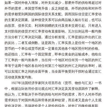
如果一国对外收入增加，对外支出减少，那麽外币的供给将超过对
外币的需求，本国货币将升值；反之则贬值。外币的供给和对外币
的需求都受到两国的国际借贷关系支配。因而
国际借贷
是汇率变动
的主要决定因素。这种借贷关系可以由商品输入输出引起，也可以
由
股票
、
债券买卖
、利润和捐赠的支付及资本交易引起。只有进入
支付阶段的借贷才对汇率变动有直接影响。
瓦尔拉
则运用一般均衡
方法分析了汇率决定问题。通过分析发现，汇率是据以作出的
汇款
的反比，二者互成倒数。这是因为，汇率实质上是任何一个地区的
货币的一个单位或货币的某一定量在其他各个地区照付时的价格。
他还指出，汇率有一个固定限度，即单位黄金的运输成本。他给出
了汇率的
一般均衡
条件，当任何一个地区对任何另一个地区的外汇
率等于这两个地区各自对任何第三个地区的外汇之间的比率时，就
可以实现汇率之间的全面平衡，当全面平衡受到干扰时会通过
套汇
活动使其恢复均衡。
1927年法国经济学家
阿夫塔里昂
在《货币、物价与汇兑》一书
中，根据
边际效用价值论
观点对汇率决定及其变动原因作了解释。
他认为，汇率取决于外币的供给与对外币的需求，而个人对外币的
需求则出于对国外商品和劳务的某种欲望，而后者又是由个人主观
评价决定的，市场评价是个人评价的综合，对外汇均衡价格有影