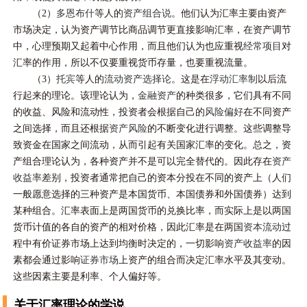
（2）
多恩布什
等人的
资产组合说
。他们认为汇率主要由资产
市场决定，认为资产调节比商品调节更直接影响汇率，在资产调节
中，心理预期又起着中心作用，而且他们认为也应重视
经常项目
对
汇率的作用，所以不仅要重视货币存量，也要重视流量。
（3）
托宾
等人的
流动资产选择论
。这是在
浮动汇率制
以后流
行起来的理论。该理论认为，
金融资产
的种类很多，它们具有不同
的收益、风险和流动性，投资者会根据自己的
风险偏好
在不同资产
之间选择，而且还根据
资产风险
的不断变化进行调整。这些调整导
致资金在国家之间流动，从而引起有关国家汇率的变化。总之，资
产组合理论认为，各种资产并不是可以完全替代的。因此存在
资产
收益率
差别，投资者通常把自己的资本分投在不同的资产上（人们
一般愿意选择的三种资产是本国货币、本国债券和外国债券）达到
某种组合。汇率表面上是两国货币的兑换比率，而实际上是以两国
货币计值的各自的资产的相对价格，因此汇率是在两国
资本流动
过
程中有价证券市场上达到均衡时决定的，一切影响
资产收益率
的因
素都会通过影响
证券市场
上资产的组合而决定汇率水平及其变动。
这些因素主要是利率、个人偏好等。
关于汇率理论的学说