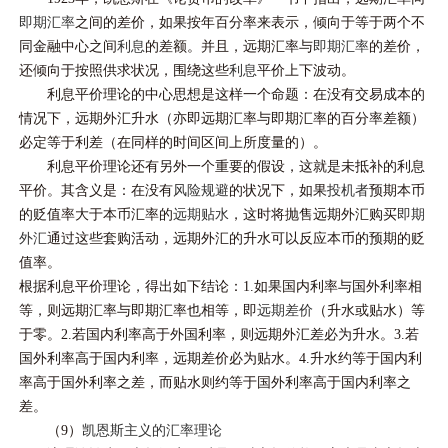
即期汇率
之间的差价，如果按年百分率来表示，倾向于等于两个不
同金融中心之间
利息
的差额。并且，远期汇率与
即期汇率
的差价，
还倾向于按照供求状况，围绕这些
利息
平价上下波动。
利息平价理论的中心思想是这样一个命题：在没有交易成本的
情况下，远期外汇升水（亦即远期汇率与即期汇率的百分率差额）
必定等于利差（在同样的时间区间上所度量的）。
利息平价理论还有另外一个重要的假设，这就是未抵补的利息
平价。其含义是：在没有
风险规避
的状况下，如果
投机者
预期本币
的贬值率大于本币汇率的
远期贴水
，这时将抛售远期外汇购买
即期
外汇
通过这些套购活动，远期外汇的升水可以反应本币的预期的贬
值率。
根据利息平价理论，得出如下结论：1.如果国内利率与国外利率相
等，则远期汇率与即期汇率也相等，即
远期差价
（升水或贴水）等
于零。2.若国内利率高于外国利率，则远期外汇差必为升水。3.若
国外利率高于国内利率，远期差价必为贴水。4.升水约等于国内利
率高于国外利率之差，而贴水则约等于国外利率高于国内利率之
差。
（9）
凯恩斯主义的汇率理论