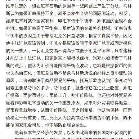
比率决定的，但在汇率变动的原因等一些问题上产生了分歧。马林
斯认为如果汇率保持不变，就不会发生金银的国际间流动。相反，
如果汇率对某个国家有利，即汇率低于平衡率，则该国的金银不会
外流，如果汇率高于平衡率，那麽该国的金银将会枯竭。汇率偏离
平衡率的原因是由于非法汇兑的日益增加，损害了真实平价。因此
他主张
汇兑
应该管制，汇兑交易应该仅限于皇家汇兑官或固定授权
的另一些人，一切汇兑交易不得高于或低于汇兑平衡率，只有这样
才能防止非法汇兑，国家财富才能得以保持。米塞尔顿指责了马林
斯的观点，他认为汇价可能围绕平衡点波动，也就是根据货币的
供
求关系
而变化；但汇兑波动不是象马林斯所说的那样是货币流动的
原因，二者都取决于
商品贸易
的平衡。托马斯孟也认为汇率变动的
因素主要是货币的多少，货币过多，就要使它在汇兑上贬值，则汇
价提高；而货币过少，币值上升，则汇价降低。他还把
对外贸易差
额
看作影响汇率波动的另一个重要原因。如果
对外贸易
取得顺差，
货币数量就增多，从而汇价降低，反之则相反。他认为保持一国
币
值稳定
十分重要，在汇兑上人为拉高或贬低本国货币的币值，既不
能使国家现金增加，也不能防止
现金
输出。
随着
资本主义
经济的发展，以及由此而来的各国
对外贸易
的扩