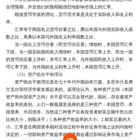
合理预期，并且他们的预期能强烈地影响市场上的汇率。
根据货币学派的理论，
货币需求量
是决定于实际收入和名义利
率。
汇率等于两国名义货币存量之比，乘以本国与外国实际收入函
数之比，再乘以本国与外国名义利率函数之比。
当一国
名义货币存量
（即
货币供应量
）增加时，本国货币汇率
下跌。当一国实际国民收入增加时，本国货币汇率上升。而当一国
的货币供应量上升时，本币汇率上升。当外国国民收入上升时，本
币汇率下跌。当外国的名义利率上升时，本国货币汇率上升。
（13）
资产组合平衡理论
资产组合平衡理论是在七十年代中期由布兰森、
多恩布什
及弗
兰克尔等经济学家发展起来的。该理论认为，各种资产之间（本国
资产和外国资产之间）并不是可以完全替代的，因此，存在着资产
收益率的差别。人们一般最愿意选择的是三种资产：本国货币、本
国债券、
外国债券
。当然这三种资产在各投资者财富总额中所占的
比例大小，则取决于：1.各种资产收益率的大小。2.财富总量的大
小。汇率是在两国资本相对流动过程中有价证券市场上达到均衡时
决定的，一切影响资产收益率的因素都会通过影响证券市场上资产