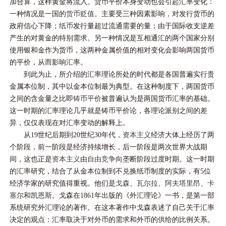
加合算，这样黄金将流入。货币平价本身变动也会引起汇率变化：
一种情况是一国的
货币贬值
。主要受三种因素影响，对发行货币的
政府信心下降；
纸币
发行量超过流通需要的量；由于国际收支逆差
产生的对黄金的特别需求。另一种情况是互相通汇的两个国家分别
使用银和金作为货币，这两种金属价值的相对变化会影响两国货币
的平价，从而影响汇率。
到此为止，所介绍的汇率理论所处的时代都是各国普遍实行贵
金属本位制，其中以金本位制最为典型。在这种制度下，两国货币
之间的含金量之比即
铸币平价
被普遍认为是两国货币汇率的基础。
这一时期的汇率理论几乎就是铸币平价论，各理论派别之间的差
异，仅仅表现在对汇率变动的解释上。
从19世纪后期到20世纪30年代，
资本主义
经济大体上经历了两
个阶段，前一阶段是经济持续增长，后一阶段是两次世界大战期
间，这也正是
资本主义
由
自由竞争
向垄断阶段过度时期。这一时期
的汇率研究，结合了从金本位制到不兑换纸币制度的实际，有5位
经济学家的研究值得重视。他们是
戈森
、
瓦尔拉
、
阿夫塔里昂
、
卡
塞尔
和
凯恩斯
。戈森在1861年出版的《外汇理论》一书，是第一部
系统研究外汇理论的著作。在这本著作中戈森表述了自己关于汇率
决定的观点：汇率取决于对外币的需求和外币的供给的比例关系。