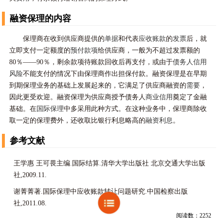
融资保理的内容
保理商在收到供应商提供的
单据
和代表
应收账款
的
发票
后，就
立即支付一定额度的
预付款项
给供应商，一般为不超过发票额的
80％——90％，剩余款项待账款回收后再支付，或由于
债务人
信用
风险
不能支付的情况下由保理商作出担保付款。融资保理是在早期
到期保理业务的基础上发展起来的，它满足了供应商融资的
需要
，
因此更受欢迎。融资保理为供应商授予债务人
商业信用
奠定了金融
基础。在
国际保理
中多采用此种方式。在这种业务中，保理商除收
取一定的保理费外，还收取比银行利息略高的
融资利息
。
参考文献
王学惠 王可畏主编.国际结算.清华大学出版社 北京交通大学出版
社,2009.11.
谢菁菁著.国际保理中应收账款转让问题研究.中国检察出版
社,2011.08.
阅读数：2252