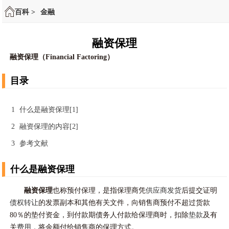
百科 >
金融
融资保理
融资保理（Financial Factoring）
目录
1
什么是融资保理[1]
2
融资保理的内容[2]
3
参考文献
什么是融资保理
融资保理
也称预付保理，是指保理商凭
供应商
发货
后提交证明
债权转让
的发票副本和其他有关文件，向销售商预付不超过货款
80％的垫付资金，到付款期债务人付款给保理商时，扣除
垫款
及有
关
费用
，将余额付给销售商的保理方式。